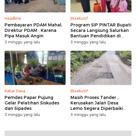
Headline
Eksekutif
Pembayaran PDAM Mahal,
Program SIP PINTAR Bupati
Direktur PDAM : Karena
Secara Langsung Salurkan
Pipa Masuk Angin
Bantuan Pendidikan di
Desa Mampuak ll
3 minggu yang lalu
3 minggu yang lalu
Kabar Desa
Eksekutif
Pemdes Papar Pujung
Masih Proses Tander ,
Gelar Pelatihan Siskudes
Kerusakan Jalan Desa
dan Sipades
Lemo Segera Diperbaiki
Tahun Ini
3 minggu yang lalu
3 minggu yang lalu