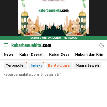
News
Kabar Daerah
Kabar Desa
Hukum dan Krimin
Terpopuler
Indeks
Barito Utara
Muara teweh
kabarbanuakita.com
Legislatif