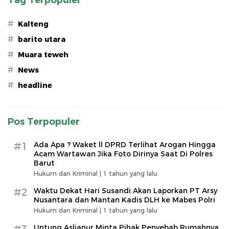
Tag Terpopuler
#
Kalteng
#
barito utara
#
Muara teweh
#
News
#
headline
Pos Terpopuler
#1
Ada Apa ? Waket ll DPRD Terlihat Arogan Hingga
Acam Wartawan Jika Foto Dirinya Saat Di Polres
Barut
Hukum dan Kriminal |
1 tahun yang lalu
#2
Waktu Dekat Hari Susandi Akan Laporkan PT Arsy
Nusantara dan Mantan Kadis DLH ke Mabes Polri
Hukum dan Kriminal |
1 tahun yang lalu
Untung Aslianur Minta Pihak Penyebab Rumahnya