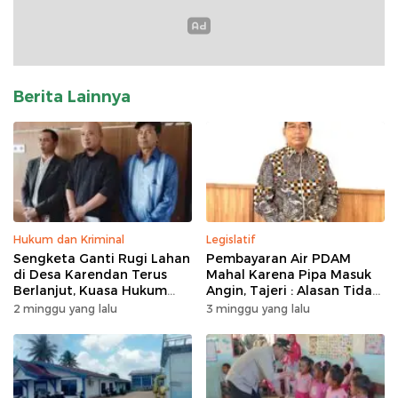
Berita Lainnya
Hukum dan Kriminal
Legislatif
Sengketa Ganti Rugi Lahan
Pembayaran Air PDAM
di Desa Karendan Terus
Mahal Karena Pipa Masuk
Berlanjut, Kuasa Hukum
Angin, Tajeri : Alasan Tidak
Ajukan Kasasi
Masuk Akal
2 minggu yang lalu
3 minggu yang lalu