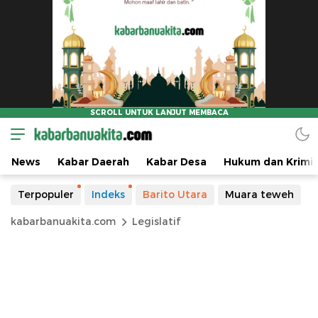
News
Kabar Daerah
Kabar Desa
Hukum dan Krimin
Terpopuler
Indeks
Barito Utara
Muara teweh
kabarbanuakita.com
Legislatif