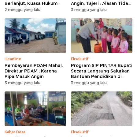
Berlanjut, Kuasa Hukum
Angin, Tajeri : Alasan Tidak
Ajukan Kasasi
Masuk Akal
2 minggu yang lalu
3 minggu yang lalu
Headline
Eksekutif
Pembayaran PDAM Mahal,
Program SIP PINTAR Bupati
Direktur PDAM : Karena
Secara Langsung Salurkan
Pipa Masuk Angin
Bantuan Pendidikan di
Desa Mampuak ll
3 minggu yang lalu
3 minggu yang lalu
Kabar Desa
Eksekutif