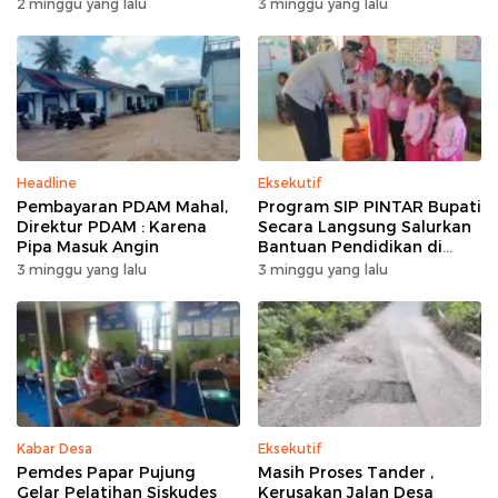
Ajukan Kasasi
Masuk Akal
2 minggu yang lalu
3 minggu yang lalu
Headline
Eksekutif
Pembayaran PDAM Mahal,
Program SIP PINTAR Bupati
Direktur PDAM : Karena
Secara Langsung Salurkan
Pipa Masuk Angin
Bantuan Pendidikan di
Desa Mampuak ll
3 minggu yang lalu
3 minggu yang lalu
Kabar Desa
Eksekutif
Pemdes Papar Pujung
Masih Proses Tander ,
Gelar Pelatihan Siskudes
Kerusakan Jalan Desa