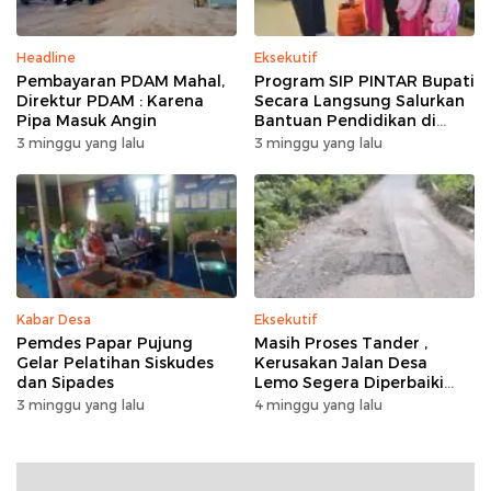
Headline
Eksekutif
Pembayaran PDAM Mahal,
Program SIP PINTAR Bupati
Direktur PDAM : Karena
Secara Langsung Salurkan
Pipa Masuk Angin
Bantuan Pendidikan di
Desa Mampuak ll
3 minggu yang lalu
3 minggu yang lalu
Kabar Desa
Eksekutif
Pemdes Papar Pujung
Masih Proses Tander ,
Gelar Pelatihan Siskudes
Kerusakan Jalan Desa
dan Sipades
Lemo Segera Diperbaiki
Tahun Ini
3 minggu yang lalu
4 minggu yang lalu