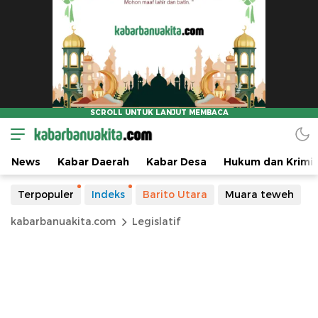
News
Kabar Daerah
Kabar Desa
Hukum dan Krimin
Terpopuler
Indeks
Barito Utara
Muara teweh
kabarbanuakita.com
Legislatif