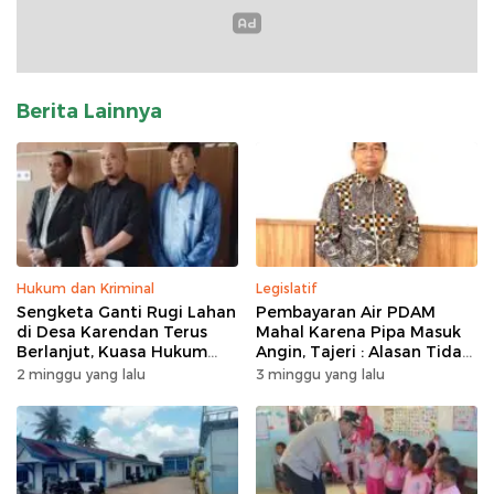
Berita Lainnya
Hukum dan Kriminal
Legislatif
Sengketa Ganti Rugi Lahan
Pembayaran Air PDAM
di Desa Karendan Terus
Mahal Karena Pipa Masuk
Berlanjut, Kuasa Hukum
Angin, Tajeri : Alasan Tidak
Ajukan Kasasi
Masuk Akal
2 minggu yang lalu
3 minggu yang lalu