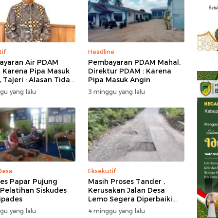
tif
Headline
yaran Air PDAM
Pembayaran PDAM Mahal,
 Karena Pipa Masuk
Direktur PDAM : Karena
 Tajeri : Alasan Tidak
Pipa Masuk Angin
 Akal
gu yang lalu
3 minggu yang lalu
Desa
Eksekutif
s Papar Pujung
Masih Proses Tander ,
 Pelatihan Siskudes
Kerusakan Jalan Desa
ipades
Lemo Segera Diperbaiki
Tahun Ini
gu yang lalu
4 minggu yang lalu