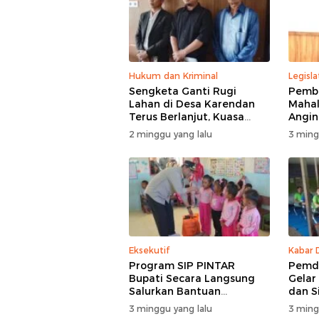
Hukum dan Kriminal
Legisla
Sengketa Ganti Rugi
Pemba
Lahan di Desa Karendan
Mahal
Terus Berlanjut, Kuasa
Angin,
Hukum Ajukan Kasasi
Masuk
2 minggu yang lalu
3 ming
Eksekutif
Kabar 
Program SIP PINTAR
Pemde
Bupati Secara Langsung
Gelar
Salurkan Bantuan
dan S
Pendidikan di Desa
3 minggu yang lalu
3 ming
Mampuak ll