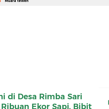
a
Muara teweh
i di Desa Rimba Sari
Ribuan Ekor Sapi, Bibit