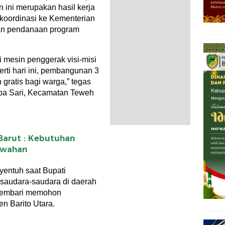
n ini merupakan hasil kerja
koordinasi ke Kementerian
an pendanaan program
i mesin penggerak visi-misi
perti hari ini, pembangunan 3
 gratis bagi warga,” tegas
ba Sari, Kecamatan Teweh
 Barut : Kebutuhan
ewahan
entuh saat Bupati
saudara-saudara di daerah
 sembari memohon
n Barito Utara.