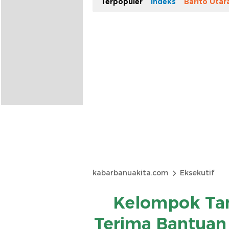
Terpopuler
Indeks
Barito Utar
kabarbanuakita.com
Eksekutif
Kelompok Tan
Terima Bantuan 