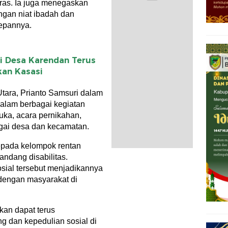
ras. Ia juga menegaskan
ngan niat ibadah dan
depannya.
i Desa Karendan Terus
kan Kasasi
Utara, Prianto Samsuri dalam
 dalam berbagai kegiatan
uka, acara pernikahan,
gai desa dan kecamatan.
 kepada kelompok rentan
andang disabilitas.
osial tersebut menjadikannya
dengan masyarakat di
pkan dapat terus
g dan kepedulian sosial di