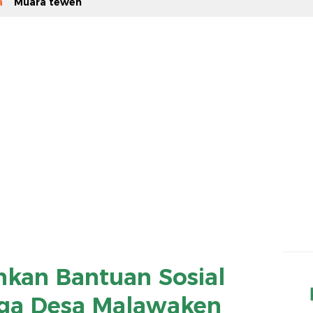
a
Muara teweh
hkan Bantuan Sosial
ga Desa Malawaken