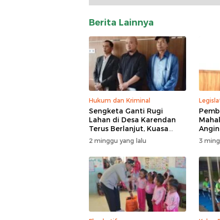
Berita Lainnya
Hukum dan Kriminal
Legisla
Sengketa Ganti Rugi
Pemba
Lahan di Desa Karendan
Mahal
Terus Berlanjut, Kuasa
Angin,
Hukum Ajukan Kasasi
Masuk
2 minggu yang lalu
3 ming