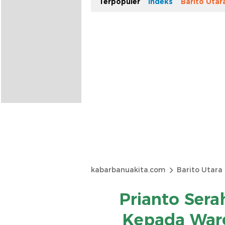
Terpopuler
Indeks
Barito Utar
kabarbanuakita.com
Barito Utara
Prianto Sera
Kepada War