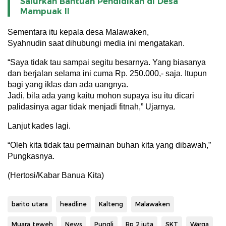
Salurkan Bantuan Pendidikan di Desa
Mampuak ll
Sementara itu kepala desa Malawaken,
Syahnudin saat dihubungi media ini mengatakan.
“Saya tidak tau sampai segitu besarnya. Yang biasanya
dan berjalan selama ini cuma Rp. 250.000,- saja. Itupun
bagi yang iklas dan ada uangnya.
Jadi, bila ada yang kaitu mohon supaya isu itu dicari
palidasinya agar tidak menjadi fitnah,” Ujarnya.
Lanjut kades lagi.
“Oleh kita tidak tau permainan buhan kita yang dibawah,”
Pungkasnya.
(Hertosi/Kabar Banua Kita)
barito utara
headline
Kalteng
Malawaken
Muara teweh
News
Pungli
Rp 2 juta
SKT
Warga