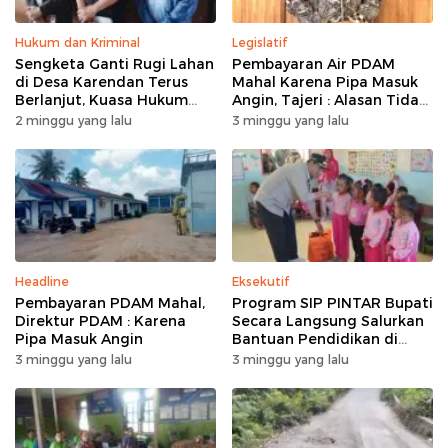
Hukum dan Kriminal
Legislatif
Sengketa Ganti Rugi Lahan
Pembayaran Air PDAM
di Desa Karendan Terus
Mahal Karena Pipa Masuk
Berlanjut, Kuasa Hukum
Angin, Tajeri : Alasan Tidak
Ajukan Kasasi
Masuk Akal
2 minggu yang lalu
3 minggu yang lalu
Headline
Eksekutif
Pembayaran PDAM Mahal,
Program SIP PINTAR Bupati
Direktur PDAM : Karena
Secara Langsung Salurkan
Pipa Masuk Angin
Bantuan Pendidikan di
Desa Mampuak ll
3 minggu yang lalu
3 minggu yang lalu