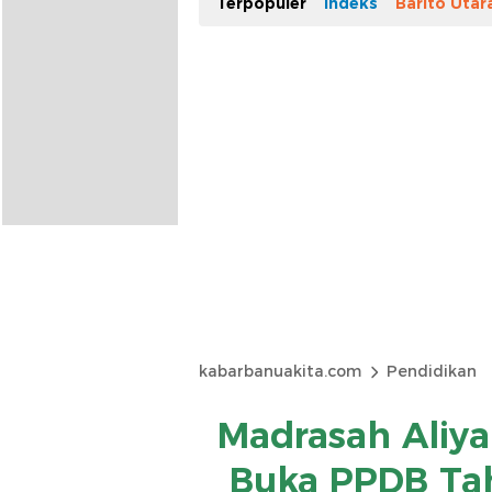
Terpopuler
Indeks
Barito Utar
kabarbanuakita.com
Pendidikan
Madrasah Aliy
Buka PPDB Ta