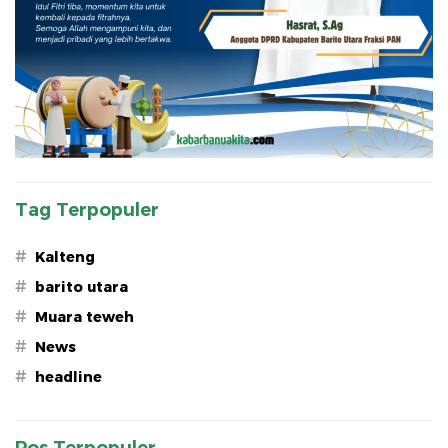
Tag Terpopuler
#
Kalteng
#
barito utara
#
Muara teweh
#
News
#
headline
Pos Terpopuler