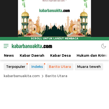
News
Kabar Daerah
Kabar Desa
Hukum dan Krimin
Terpopuler
Indeks
Barito Utara
Muara teweh
kabarbanuakita.com
Barito Utara