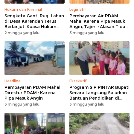
Hukum dan Kriminal
Legislatif
Sengketa Ganti Rugi Lahan
Pembayaran Air PDAM
di Desa Karendan Terus
Mahal Karena Pipa Masuk
Berlanjut, Kuasa Hukum
Angin, Tajeri : Alasan Tidak
Ajukan Kasasi
Masuk Akal
2 minggu yang lalu
3 minggu yang lalu
Headline
Eksekutif
Pembayaran PDAM Mahal,
Program SIP PINTAR Bupati
Direktur PDAM : Karena
Secara Langsung Salurkan
Pipa Masuk Angin
Bantuan Pendidikan di
Desa Mampuak ll
3 minggu yang lalu
3 minggu yang lalu