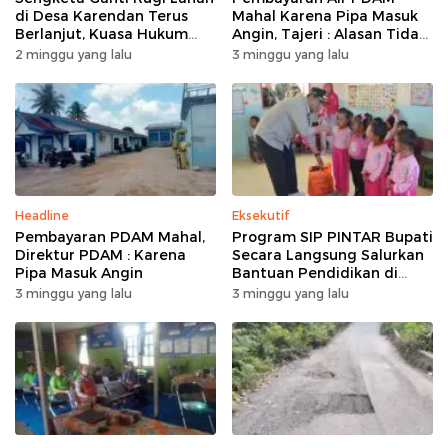
di Desa Karendan Terus
Mahal Karena Pipa Masuk
Berlanjut, Kuasa Hukum
Angin, Tajeri : Alasan Tidak
Ajukan Kasasi
Masuk Akal
2 minggu yang lalu
3 minggu yang lalu
Headline
Eksekutif
Pembayaran PDAM Mahal,
Program SIP PINTAR Bupati
Direktur PDAM : Karena
Secara Langsung Salurkan
Pipa Masuk Angin
Bantuan Pendidikan di
Desa Mampuak ll
3 minggu yang lalu
3 minggu yang lalu