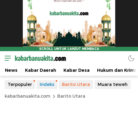
News
Kabar Daerah
Kabar Desa
Hukum dan Krimin
Terpopuler
Indeks
Barito Utara
Muara teweh
kabarbanuakita.com
Barito Utara