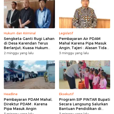
Hukum dan Kriminal
Legislatif
Sengketa Ganti Rugi Lahan
Pembayaran Air PDAM
di Desa Karendan Terus
Mahal Karena Pipa Masuk
Berlanjut, Kuasa Hukum
Angin, Tajeri : Alasan Tidak
Ajukan Kasasi
Masuk Akal
2 minggu yang lalu
3 minggu yang lalu
Headline
Eksekutif
Pembayaran PDAM Mahal,
Program SIP PINTAR Bupati
Direktur PDAM : Karena
Secara Langsung Salurkan
Pipa Masuk Angin
Bantuan Pendidikan di
Desa Mampuak ll
3 minggu yang lalu
3 minggu yang lalu