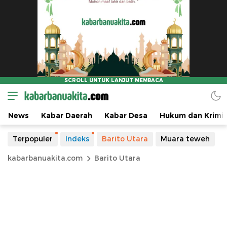
News
Kabar Daerah
Kabar Desa
Hukum dan Krimin
Terpopuler
Indeks
Barito Utara
Muara teweh
kabarbanuakita.com
Barito Utara