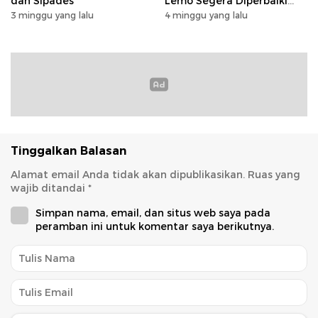
dan Sipades
Lemo Segera Diperbaiki
Tahun Ini
3 minggu yang lalu
4 minggu yang lalu
Tinggalkan Balasan
Alamat email Anda tidak akan dipublikasikan.
Ruas yang
wajib ditandai
*
Simpan nama, email, dan situs web saya pada
peramban ini untuk komentar saya berikutnya.