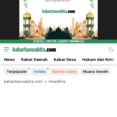
News
Kabar Daerah
Kabar Desa
Hukum dan Krimin
Terpopuler
Indeks
Barito Utara
Muara teweh
kabarbanuakita.com
Headline