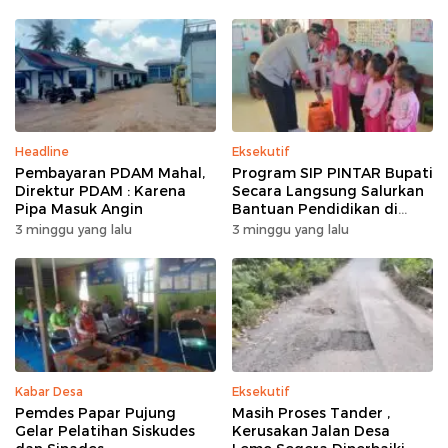
Headline
Eksekutif
Pembayaran PDAM Mahal,
Program SIP PINTAR Bupati
Direktur PDAM : Karena
Secara Langsung Salurkan
Pipa Masuk Angin
Bantuan Pendidikan di
Desa Mampuak ll
3 minggu yang lalu
3 minggu yang lalu
Kabar Desa
Eksekutif
Pemdes Papar Pujung
Masih Proses Tander ,
Gelar Pelatihan Siskudes
Kerusakan Jalan Desa