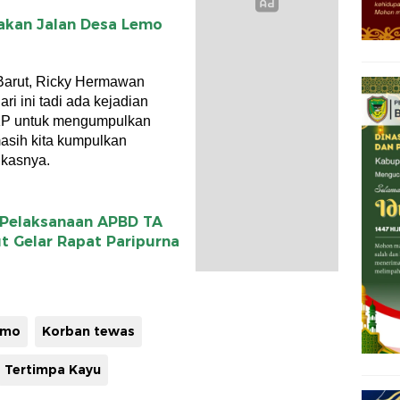
sakan Jalan Desa Lemo
 Barut, Ricky Hermawan
ri ini tadi ada kejadian
 TKP untuk mengumpulkan
masih kita kumpulkan
tukasnya.
Pelaksanaan APBD TA
 Gelar Rapat Paripurna
emo
Korban tewas
Tertimpa Kayu