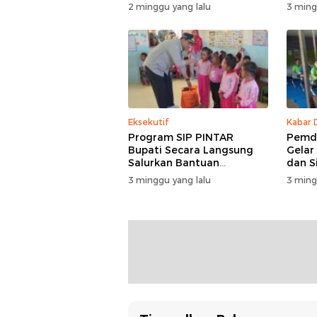
Hukum Ajukan Kasasi
Masuk
2 minggu yang lalu
3 ming
Eksekutif
Kabar 
Program SIP PINTAR
Pemde
Bupati Secara Langsung
Gelar
Salurkan Bantuan
dan S
Pendidikan di Desa
3 minggu yang lalu
3 ming
Mampuak ll