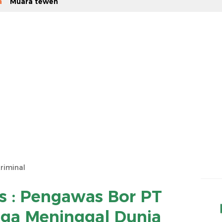
a
Muara teweh
riminal
s : Pengawas Bor PT
uga Meninggal Dunia