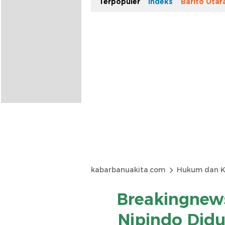
Terpopuler
Indeks
Barito Utar
kabarbanuakita.com
Hukum dan K
Breakingnew
Nipindo Did