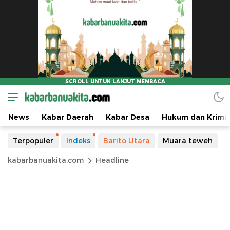
News
Kabar Daerah
Kabar Desa
Hukum dan Krimin
Terpopuler
Indeks
Barito Utara
Muara teweh
kabarbanuakita.com
Headline