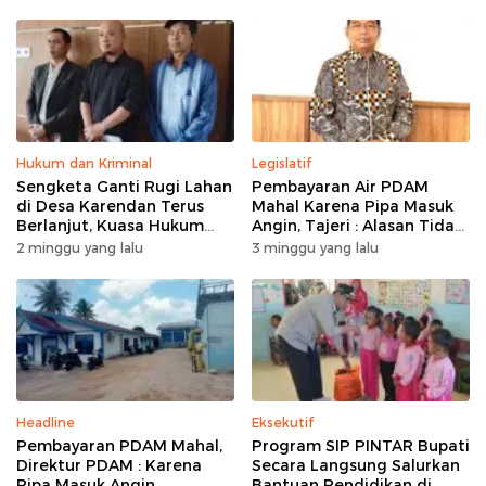
Hukum dan Kriminal
Legislatif
Sengketa Ganti Rugi Lahan
Pembayaran Air PDAM
di Desa Karendan Terus
Mahal Karena Pipa Masuk
Berlanjut, Kuasa Hukum
Angin, Tajeri : Alasan Tidak
Ajukan Kasasi
Masuk Akal
2 minggu yang lalu
3 minggu yang lalu
Headline
Eksekutif
Pembayaran PDAM Mahal,
Program SIP PINTAR Bupati
Direktur PDAM : Karena
Secara Langsung Salurkan
Pipa Masuk Angin
Bantuan Pendidikan di