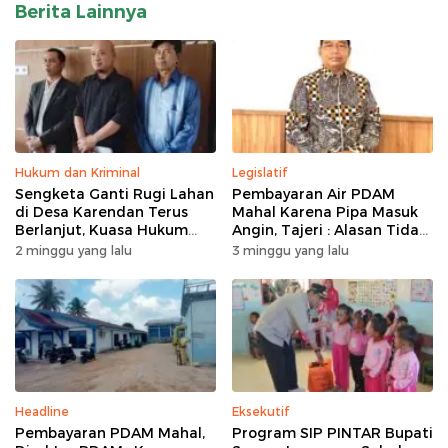
Berita Lainnya
Hukum dan Kriminal
Legislatif
Sengketa Ganti Rugi Lahan
Pembayaran Air PDAM
di Desa Karendan Terus
Mahal Karena Pipa Masuk
Berlanjut, Kuasa Hukum
Angin, Tajeri : Alasan Tidak
Ajukan Kasasi
Masuk Akal
2 minggu yang lalu
3 minggu yang lalu
Headline
Eksekutif
Pembayaran PDAM Mahal,
Program SIP PINTAR Bupati