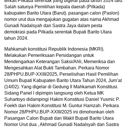
terkait Pilkada serentak yang digelar pada tahun 2024 lalu.
Salah satunya Pemilihan kepala daerah (Pilkada)
kabupaten Barito Utara (Barut). pasangan calon (Paslon)
nomor urut dua mengajukan gugatan atas nama Akhmad
Gunadi Nadalsyah dan Sastra Jaya dalam pesta
demokrasi pada Pilkada serentak Bupati Barito Utara
tahun 2024.
Mahkamah konstitusi Republik Indonesia (MKRI).
Melakukan Pemeriksaan Persidangan untuk
Mendengarkan Keterangan Saksi/Ahli, Memeriksa dan
Mengesahkan Alat Bukti Tambahan. Perkara Nomor
28/PHPU.BUP-XXIII/2025, Perselisihan Hasil Pemilihan
Umum Bupati Kabupaten Barito Utara Tahun 2024, Jum’at
(14/02). Yang digelar di Gedung ll Mahkamah Konstitusi.
Sidang Panel l dipimpin langsung oleh Ketua MK
Suhartoyo didampingi Hakim Konstitusi Daniel Yusmic P.
Foekh dan Hakim Konstitusi M. Guntur Hamzah. Perkara
Nomor 28/PHPU.BUP-XXIII/2025 ini dimohonkan oleh
Pasangan Calon Bupati dan Wakil Bupati Barito Utara
Nomor Urut dua , Akhmad Gunadi Nadalsyah dan Sastra