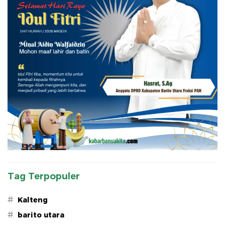
Tag Terpopuler
#
Kalteng
#
barito utara