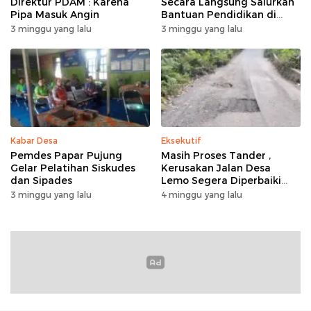
Direktur PDAM : Karena
Secara Langsung Salurkan
Pipa Masuk Angin
Bantuan Pendidikan di
Desa Mampuak ll
3 minggu yang lalu
3 minggu yang lalu
Kabar Desa
Eksekutif
Pemdes Papar Pujung
Masih Proses Tander ,
Gelar Pelatihan Siskudes
Kerusakan Jalan Desa
dan Sipades
Lemo Segera Diperbaiki
Tahun Ini
3 minggu yang lalu
4 minggu yang lalu