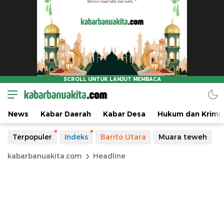
News
Kabar Daerah
Kabar Desa
Hukum dan Krimin
Terpopuler
Indeks
Barito Utara
Muara teweh
kabarbanuakita.com
Headline