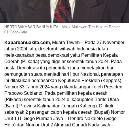
HERTOSI/KABAR BANUA KITA : Malik Muliawan Tim Hukum Paslon
01 Gogo-Helo
Kabarbanuakita.com
, Muara Teweh – Pada 27 November
tahun 2024 lalu, di seluruh wilayah Indonesia telah
melaksanakan pesta demokrasi yaitu Pemilihan Kepala
Daerah (Pilkada) yang digelar serentak tahun 2024. Pada
pesta Demokrasi itu pemerintah juga menetapkan hari
pemungutan suara menjadi hari libur Nasional. penetapan
ini dilakukan berdasarkan Keputusan Presiden (Keppres)
Nomor 33 Tahun 2024 yang ditandatangani oleh Presiden
Prabowo Subianto. Pada pemilihan kepala daerah
(Pilkada) serentak tahun 2024 di kabupaten Barito Utara
(Barut) Provinsi Kalimantan Tengah (Kalteng). Di ikuti
sebanyak 2 pasangan calon kepala daerah (Bupati) Nomor
Urut 1 H. Gogo Purman Jaya – Hendro Nakalelo (Gogo-
Helo) dan Nomor Urut 2 Akhmad Gunadi Nadalsyah –