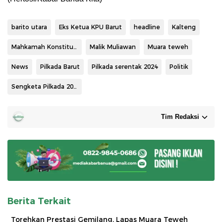
barito utara
Eks Ketua KPU Barut
headline
Kalteng
Mahkamah Konstitusi RI
Malik Muliawan
Muara teweh
News
Pilkada Barut
Pilkada serentak 2024
Politik
Sengketa Pilkada 2024
Tim Redaksi
Berita Terkait
Torehkan Prestasi Gemilang, Lapas Muara Teweh