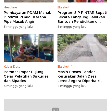
Headline
Eksekutif
Pembayaran PDAM Mahal,
Program SIP PINTAR Bupati
Direktur PDAM : Karena
Secara Langsung Salurkan
Pipa Masuk Angin
Bantuan Pendidikan di
Desa Mampuak ll
3 minggu yang lalu
3 minggu yang lalu
Kabar Desa
Eksekutif
Pemdes Papar Pujung
Masih Proses Tander ,
Gelar Pelatihan Siskudes
Kerusakan Jalan Desa
dan Sipades
Lemo Segera Diperbaiki
Tahun Ini
3 minggu yang lalu
4 minggu yang lalu