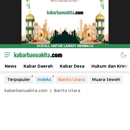
News
Kabar Daerah
Kabar Desa
Hukum dan Krimin
Terpopuler
Indeks
Barito Utara
Muara teweh
kabarbanuakita.com
Barito Utara