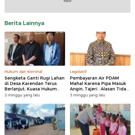
Berita Lainnya
Hukum dan Kriminal
Legislatif
Sengketa Ganti Rugi Lahan
Pembayaran Air PDAM
di Desa Karendan Terus
Mahal Karena Pipa Masuk
Berlanjut, Kuasa Hukum
Angin, Tajeri : Alasan Tidak
Ajukan Kasasi
Masuk Akal
2 minggu yang lalu
3 minggu yang lalu