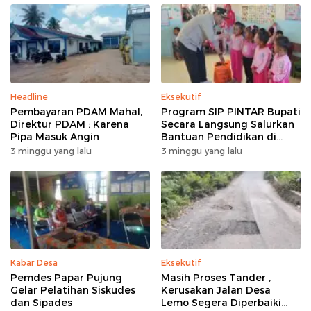
Headline
Eksekutif
Pembayaran PDAM Mahal,
Program SIP PINTAR Bupati
Direktur PDAM : Karena
Secara Langsung Salurkan
Pipa Masuk Angin
Bantuan Pendidikan di
Desa Mampuak ll
3 minggu yang lalu
3 minggu yang lalu
Kabar Desa
Eksekutif
Pemdes Papar Pujung
Masih Proses Tander ,
Gelar Pelatihan Siskudes
Kerusakan Jalan Desa
dan Sipades
Lemo Segera Diperbaiki