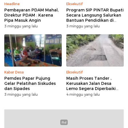
Headline
Eksekutif
Pembayaran PDAM Mahal,
Program SIP PINTAR Bupati
Direktur PDAM : Karena
Secara Langsung Salurkan
Pipa Masuk Angin
Bantuan Pendidikan di
Desa Mampuak ll
3 minggu yang lalu
3 minggu yang lalu
Kabar Desa
Eksekutif
Pemdes Papar Pujung
Masih Proses Tander ,
Gelar Pelatihan Siskudes
Kerusakan Jalan Desa
dan Sipades
Lemo Segera Diperbaiki
Tahun Ini
3 minggu yang lalu
4 minggu yang lalu