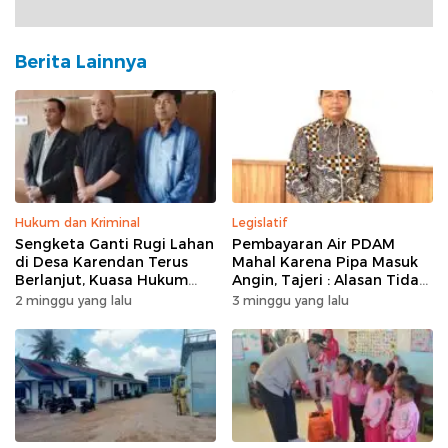
Berita Lainnya
Hukum dan Kriminal
Legislatif
Sengketa Ganti Rugi Lahan
Pembayaran Air PDAM
di Desa Karendan Terus
Mahal Karena Pipa Masuk
Berlanjut, Kuasa Hukum
Angin, Tajeri : Alasan Tidak
Ajukan Kasasi
Masuk Akal
2 minggu yang lalu
3 minggu yang lalu