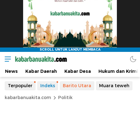
News
Kabar Daerah
Kabar Desa
Hukum dan Krimin
Terpopuler
Indeks
Barito Utara
Muara teweh
kabarbanuakita.com
Politik