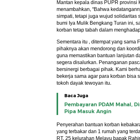
Mantan kepala dinas PUPR provinsi 
menambahkan, “Bahwa kedatanganny
simpati, tetapi juga wujud solidarita
bumi Iya Mulik Bengkang Turan ini, s
korban tetap tabah dalam menghadapi
Sementara itu , ditempat yang sama 
pihaknya akan mendorong dan koordin
guna memastikan bantuan lanjutan d
segera disalurkan. Penanganan pasca
bersinergi berbagai pihak. Kami ber
bekerja sama agar para korban bisa s
tokoh dayak tewoyan itu.
Baca Juga
Pembayaran PDAM Mahal, Di
Pipa Masuk Angin
Penyerahan bantuan korban kebakara
yang terbakar dan 1 rumah yang terda
RT. 25 kelurahan Melayu bapak Rahi