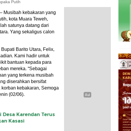
paka Putih
 – Musibah kebakaran yang
utih, kota Muara Teweh,
alah satunya datang dari
tara. Yang sekaligus calon
upati Barito Utara, Felix,
adian. Kami hadir untuk
kit bantuan kepada para
eban mereka. “Sebagai
ban yang terkena musibah
ang diserahkan bersifat
a korban kebakaran, Semoga
nin (02/06).
i Desa Karendan Terus
kan Kasasi