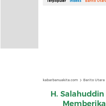
Terpopuler
Indeks
Barito Utar
kabarbanuakita.com
Barito Utara
H. Salahuddin 
Memberika