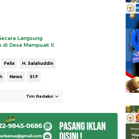
Secara Langsung
n di Desa Mampuak ll
Felix
H. Salahuddin
h
News
S1F
Tim Redaksi