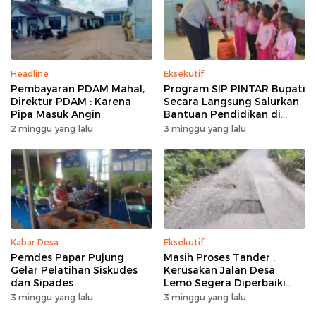
Headline
Eksekutif
Pembayaran PDAM Mahal,
Program SIP PINTAR Bupati
Direktur PDAM : Karena
Secara Langsung Salurkan
Pipa Masuk Angin
Bantuan Pendidikan di
Desa Mampuak ll
2 minggu yang lalu
3 minggu yang lalu
Kabar Desa
Eksekutif
Pemdes Papar Pujung
Masih Proses Tander ,
Gelar Pelatihan Siskudes
Kerusakan Jalan Desa
dan Sipades
Lemo Segera Diperbaiki
Tahun Ini
3 minggu yang lalu
3 minggu yang lalu