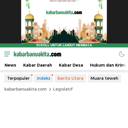
News
Kabar Daerah
Kabar Desa
Hukum dan Krimin
Terpopuler
Indeks
Barito Utara
Muara teweh
kabarbanuakita.com
Legislatif