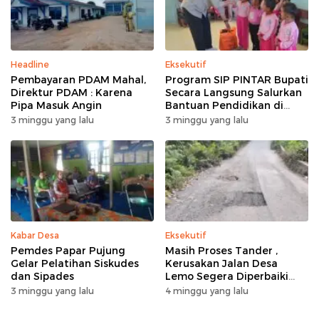
Headline
Eksekutif
Pembayaran PDAM Mahal,
Program SIP PINTAR Bupati
Direktur PDAM : Karena
Secara Langsung Salurkan
Pipa Masuk Angin
Bantuan Pendidikan di
Desa Mampuak ll
3 minggu yang lalu
3 minggu yang lalu
Kabar Desa
Eksekutif
Pemdes Papar Pujung
Masih Proses Tander ,
Gelar Pelatihan Siskudes
Kerusakan Jalan Desa
dan Sipades
Lemo Segera Diperbaiki
Tahun Ini
3 minggu yang lalu
4 minggu yang lalu