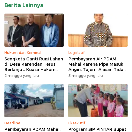
Berita Lainnya
Hukum dan Kriminal
Legislatif
Sengketa Ganti Rugi Lahan
Pembayaran Air PDAM
di Desa Karendan Terus
Mahal Karena Pipa Masuk
Berlanjut, Kuasa Hukum
Angin, Tajeri : Alasan Tidak
Ajukan Kasasi
Masuk Akal
2 minggu yang lalu
3 minggu yang lalu
Headline
Eksekutif
Pembayaran PDAM Mahal,
Program SIP PINTAR Bupati