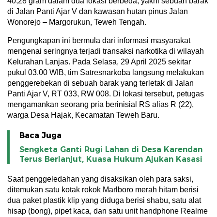
40,28 gram dalam dua lokasi berbeda, yakni sebuah barak
di Jalan Panti Ajar V dan kawasan hutan pinus Jalan
Wonorejo – Margorukun, Teweh Tengah.
Pengungkapan ini bermula dari informasi masyarakat
mengenai seringnya terjadi transaksi narkotika di wilayah
Kelurahan Lanjas. Pada Selasa, 29 April 2025 sekitar
pukul 03.00 WIB, tim Satresnarkoba langsung melakukan
penggerebekan di sebuah barak yang terletak di Jalan
Panti Ajar V, RT 033, RW 008. Di lokasi tersebut, petugas
mengamankan seorang pria berinisial RS alias R (22),
warga Desa Hajak, Kecamatan Teweh Baru.
Baca Juga
Sengketa Ganti Rugi Lahan di Desa Karendan
Terus Berlanjut, Kuasa Hukum Ajukan Kasasi
Saat penggeledahan yang disaksikan oleh para saksi,
ditemukan satu kotak rokok Marlboro merah hitam berisi
dua paket plastik klip yang diduga berisi shabu, satu alat
hisap (bong), pipet kaca, dan satu unit handphone Realme